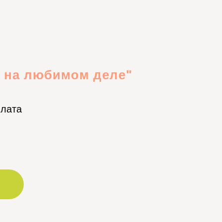
д на любимом деле"
плата